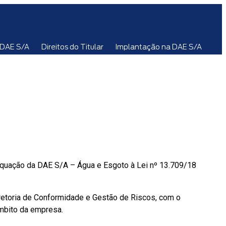
s DAE S/A
Direitos do Titular
Implantação na DAE S/A
dequação da DAE S/A – Água e Esgoto à Lei nº 13.709/18
retoria de Conformidade e Gestão de Riscos, com o
âmbito da empresa.