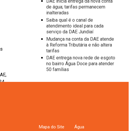
DAE inicia entrega da nova conta
de água; tarifas permanecem
inalteradas
Saiba qual é o canal de
atendimento ideal para cada
serviço da DAE Jundiaí
Mudança na conta da DAE atende
à Reforma Tributária e não altera
os
tarifas
DAE entrega nova rede de esgoto
no bairro Água Doce para atender
50 famílias
AE,
 24
Notícias por data
Notícias
 a
por
data
,
Mapa do Site
Água
 os