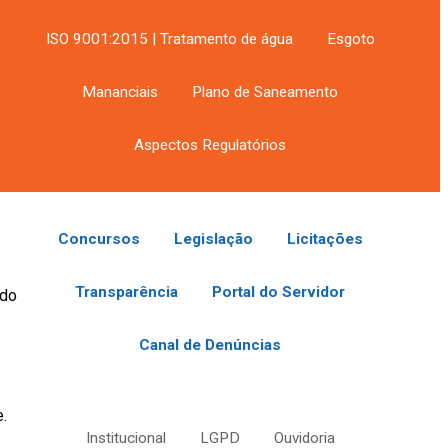
ISO 9001:2015 | Tratamento de água
Esgoto
ível
Mananciais
Plano de Saneamento
nto
Aspectos Regulatórios
Concursos
Legislação
Licitações
Transparência
Portal do Servidor
 do
Canal de Denúncias
.
Institucional
LGPD
Ouvidoria