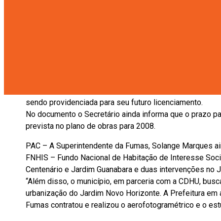
jundiaienses”.
Segundo a superintendente da Fumas, Solange Aparecid
processo. “Sabemos que essas obras vão beneficiar gran
o início das obras”.
Duplicação da represa de acumulação – O presidente da
de intenções, enviado pelo Secretário de Transportes do
projeto para as obras do alteamento da Estrada de Itatib
sendo providenciada para seu futuro licenciamento.
No documento o Secretário ainda informa que o prazo 
prevista no plano de obras para 2008.
PAC – A Superintendente da Fumas, Solange Marques ain
FNHIS – Fundo Nacional de Habitação de Interesse Socia
Centenário e Jardim Guanabara e duas intervenções no 
“Além disso, o município, em parceria com a CDHU, busca
urbanização do Jardim Novo Horizonte. A Prefeitura em a
Fumas contratou e realizou o aerofotogramétrico e o est