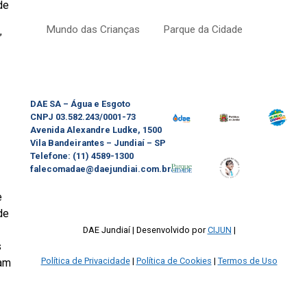
de
Mundo das Crianças
Parque da Cidade
”
DAE SA – Água e Esgoto
CNPJ 03.582.243/0001-73
Avenida Alexandre Ludke, 1500
Vila Bandeirantes – Jundiaí – SP
Telefone: (11) 4589-1300
falecomadae@daejundiai.com.br
e
de
DAE Jundiaí
Desenvolvido por
CIJUN
s
Política de Privacidade
Política de Cookies
Termos de Uso
ram