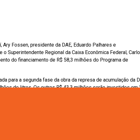
í, Ary Fossen, presidente da DAE, Eduardo Palhares e
 o Superintendente Regional da Caixa Econômica Federal, Carl
mento do financiamento de R$ 58,3 milhões do Programa de
nada para a segunda fase da obra da represa de acumulação da D
ilhões de litros. Os outros R$ 43,3 milhões serão investidos em
o do Córrego da Colônia, Jardim do Lago e Vila Joana, além de
ara a cidade “Esse financiamento vem para ajudar principalmente
. “As obras das galerias de água pluviais são muito importantes
pulação, assim como também a canalização dos córregos. Outro
 de acumulação, que vai continuar a garantir água no futuro para