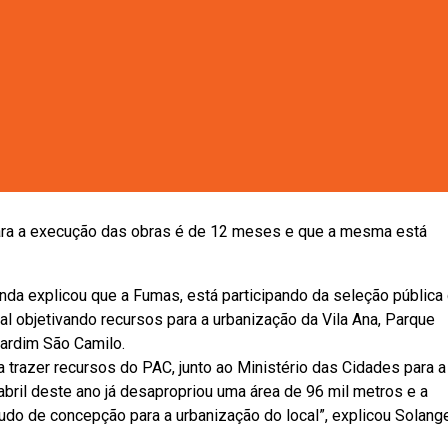
a Marques, ontem se concluiu mais uma etapa de um longo
de parte da população, queremos viabilizar o mais rápido poss
 DAE aproveitou a oportunidade para entregar à CEF um docume
 Estado, Mauro Guilherme Jardins Arce, no qual informa que o
a dispõe de projeto e que a licitação do Projeto Executivo está
para a execução das obras é de 12 meses e que a mesma está
da explicou que a Fumas, está participando da seleção pública
l objetivando recursos para a urbanização da Vila Ana, Parque
Jardim São Camilo.
 trazer recursos do PAC, junto ao Ministério das Cidades para a
bril deste ano já desapropriou uma área de 96 mil metros e a
udo de concepção para a urbanização do local”, explicou Solange