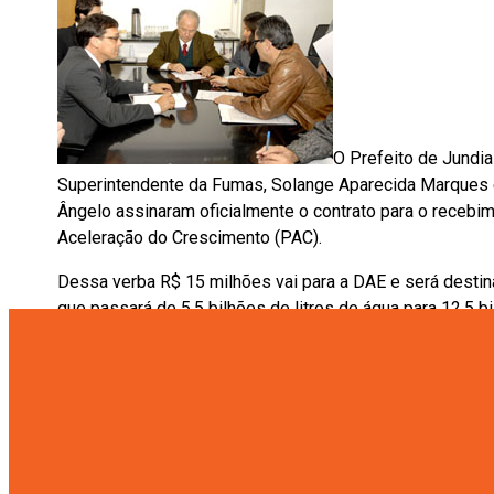
O Prefeito de Jundia
Superintendente da Fumas, Solange Aparecida Marques e
Ângelo assinaram oficialmente o contrato para o recebi
Aceleração do Crescimento (PAC).
Dessa verba R$ 15 milhões vai para a DAE e será desti
que passará de 5,5 bilhões de litros de água para 12,5 b
projetos de Drenagem de Galerias de Águas Pluviais com
galerias em bairros como Jardim Danúbio e Europa.
O Prefeito de Jundiaí comentou a importância da verba p
população que mais necessita”.
Para Eduardo Palhares essa conquista é muito importante
pois garantem melhor qualidade de vida para toda a po
ponto muito importante é a obra de duplicação da represa