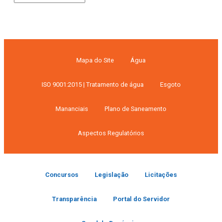
por
data
Mapa do Site
Água
ISO 9001:2015 | Tratamento de água
Esgoto
Mananciais
Plano de Saneamento
Aspectos Regulatórios
Concursos
Legislação
Licitações
Transparência
Portal do Servidor