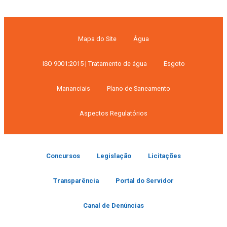
Mapa do Site
Água
ISO 9001:2015 | Tratamento de água
Esgoto
Mananciais
Plano de Saneamento
Aspectos Regulatórios
Concursos
Legislação
Licitações
Transparência
Portal do Servidor
Canal de Denúncias