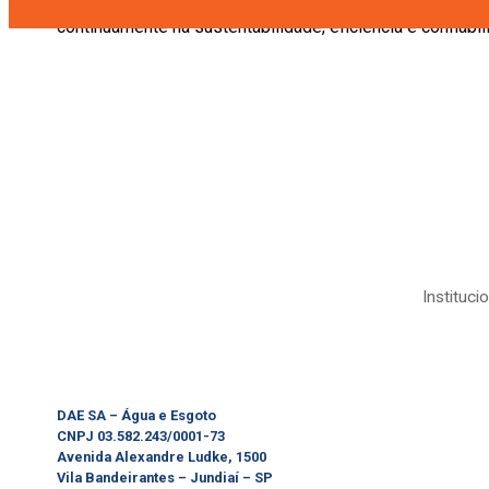
Com o início de mais uma obra, a DAE reafirma seu pap
continuamente na sustentabilidade, eficiência e confiab
Instituci
DAE SA – Água e Esgoto
CNPJ 03.582.243/0001-73
Avenida Alexandre Ludke, 1500
Vila Bandeirantes – Jundiaí – SP