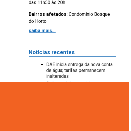
das 11h50 às 20h
Bairros afetados:
Condomínio Bosque
do Horto
saiba mais...
Notícias recentes
DAE inicia entrega da nova conta
de água; tarifas permanecem
inalteradas
Saiba qual é o canal de
atendimento ideal para cada
serviço da DAE Jundiaí
Mudança na conta da DAE atende
à Reforma Tributária e não altera
tarifas
DAE entrega nova rede de esgoto
no bairro Água Doce para atender