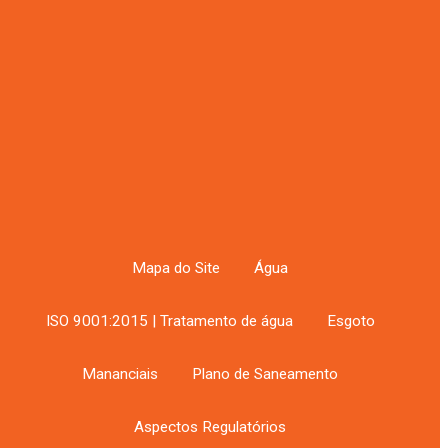
50 famílias
DAE entrega nova rede de água
para 110 famílias no Bairro dos
Fernandes
Notícias por data
Notícias
tros
por
data
ção
Mapa do Site
Água
à
ISO 9001:2015 | Tratamento de água
Esgoto
ando
Mananciais
Plano de Saneamento
Aspectos Regulatórios