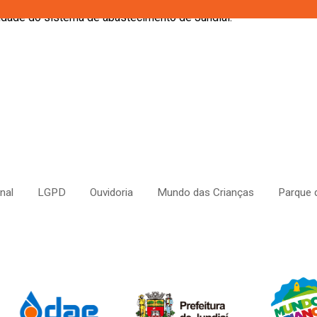
el como empresa referência em saneamento, investindo
ilidade do sistema de abastecimento de Jundiaí.
onal
LGPD
Ouvidoria
Mundo das Crianças
Parque 