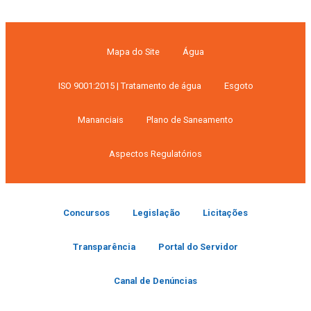
Mapa do Site
Água
ISO 9001:2015 | Tratamento de água
Esgoto
Mananciais
Plano de Saneamento
Aspectos Regulatórios
Concursos
Legislação
Licitações
Transparência
Portal do Servidor
Canal de Denúncias