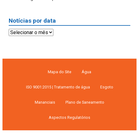
Notícias por data
Notícias
por
data
Mapa do Site
Água
ISO 9001:2015 | Tratamento de água
Esgoto
Mananciais
Plano de Saneamento
Aspectos Regulatórios