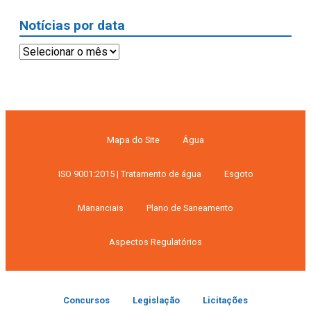
Notícias por data
Notícias
por
data
Mapa do Site
Água
ISO 9001:2015 | Tratamento de água
Esgoto
Mananciais
Plano de Saneamento
Aspectos Regulatórios
Concursos
Legislação
Licitações