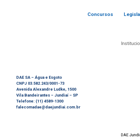
Concursos
Legisl
Instituci
DAE SA – Água e Esgoto
CNPJ 03.582.243/0001-73
Avenida Alexandre Ludke, 1500
Vila Bandeirantes – Jundiaí – SP
Telefone: (11) 4589-1300
falecomadae@daejundiai.com.br
DAE Jundi