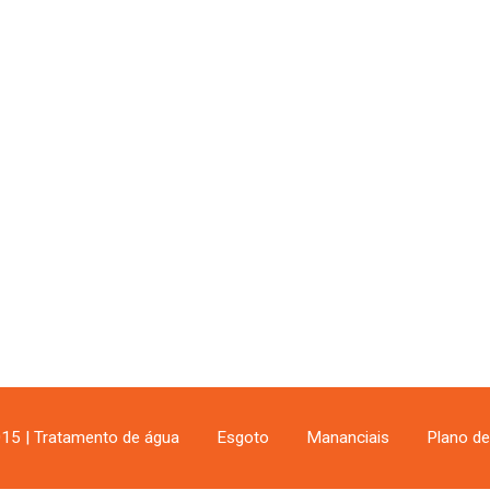
15 | Tratamento de água
Esgoto
Mananciais
Plano d