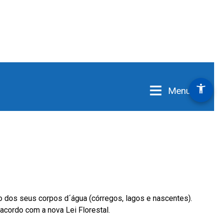
≡
accessibility_new
Menu
o dos seus corpos d´água (córregos, lagos e nascentes).
acordo com a nova Lei Florestal.