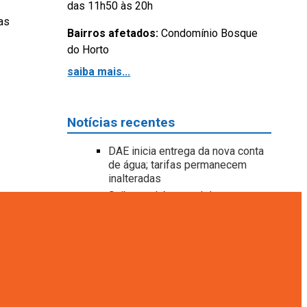
das 11h50 às 20h
as
Bairros afetados:
Condomínio Bosque
do Horto
saiba mais...
Notícias recentes
DAE inicia entrega da nova conta
de água; tarifas permanecem
inalteradas
Saiba qual é o canal de
atendimento ideal para cada
serviço da DAE Jundiaí
Mudança na conta da DAE atende
a 1
à Reforma Tributária e não altera
o
tarifas
DAE entrega nova rede de esgoto
no bairro Água Doce para atender