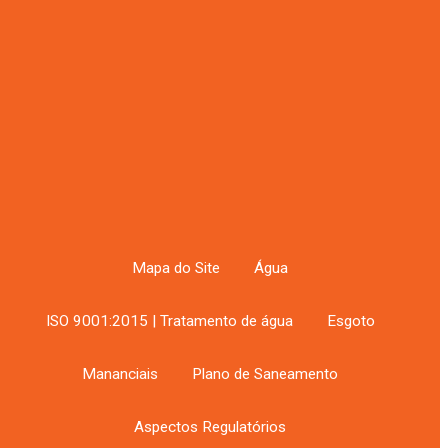
50 famílias
DAE entrega nova rede de água
para 110 famílias no Bairro dos
s,
Fernandes
e
Notícias por data
Notícias
por
está
data
ocas
Mapa do Site
Água
ISO 9001:2015 | Tratamento de água
Esgoto
Mananciais
Plano de Saneamento
oy
gem
Aspectos Regulatórios