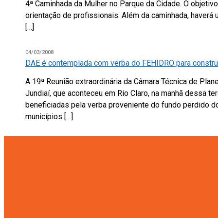
4ª Caminhada da Mulher no Parque da Cidade. O objetivo
orientação de profissionais. Além da caminhada, haverá 
[…]
04/03/2008
DAE é contemplada com verba do FEHIDRO para constru
A 19ª Reunião extraordinária da Câmara Técnica de Plan
Jundiaí, que aconteceu em Rio Claro, na manhã dessa ter
beneficiadas pela verba proveniente do fundo perdido d
municípios […]
03/03/2008
DAE apresenta projeto de implantação de redes a morad
A reunião com os moradores do Bairro Bom Jardim acont
de Março às 10 horas e contou com a presença de 80 m
Santos Palhares, o Superintendente Eduardo Pereira e o 