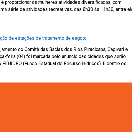
 é proporcionar às mulheres atividades diversificadas, com
uma série de atividades recreativas, das 8h30 às 11h30, entre el
ção de estações de tratamento de esgoto
ejamento do Comitê das Bacias dos Rios Piracicaba, Capivari e
ça-feira (04) foi marcada pelo anúncio das cidades que serão
o FEHIDRO (Fundo Estadual de Recurso Hídricos). E dentre os
ores do Bairro Bom Jardim
eceu no salão paroquial da Capela Nossa Senhora do Carmo, di
oradores. Estiveram presentes o presidente da DAE S/A Eduard
Diretor de Manutenção de Obras, […]