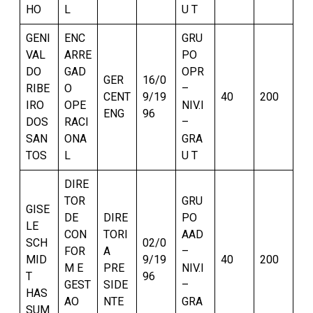
HO
L
U T
GENI
ENC
GRU
VAL
ARRE
PO
DO
GAD
OPR
GER
16/0
RIBE
O
–
CENT
9/19
40
200
IRO
OPE
NIV.I
ENG
96
DOS
RACI
–
SAN
ONA
GRA
TOS
L
U T
DIRE
TOR
GRU
GISE
DE
DIRE
PO
LE
CON
TORI
AAD
SCH
02/0
FOR
A
–
MID
9/19
40
200
M E
PRE
NIV.I
T
96
GEST
SIDE
–
HAS
AO
NTE
GRA
SUM