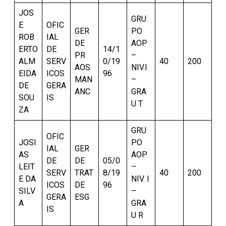
JOS
GRU
E
OFIC
GER
PO
ROB
IAL
DE
AOP
ERTO
DE
14/1
PR
–
ALM
SERV
0/19
40
200
AOS
NIV.I
EIDA
ICOS
96
MAN
–
DE
GERA
ANC
GRA
SOU
IS
U T
ZA
GRU
OFIC
JOSI
PO
IAL
GER
AS
AOP
DE
DE
05/0
LEIT
–
SERV
TRAT
8/19
40
200
E DA
NIV. I
ICOS
DE
96
SILV
–
GERA
ESG
A
GRA
IS
U R