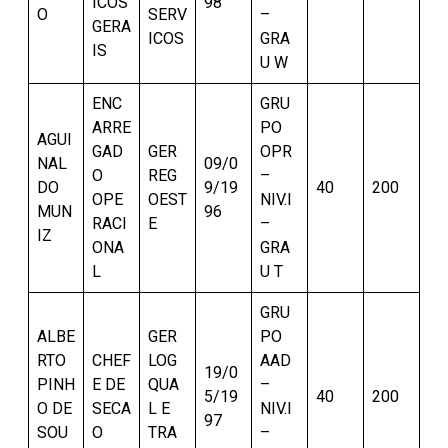
ICOS
98
O
SERV
–
GERA
ICOS
GRA
IS
U W
ENC
GRU
ARRE
PO
AGUI
GAD
GER
OPR
NAL
09/0
O
REG
–
DO
9/19
40
200
OPE
OEST
NIV.I
MUN
96
RACI
E
–
IZ
ONA
GRA
L
U T
GRU
ALBE
GER
PO
RTO
CHEF
LOG
AAD
19/0
PINH
E DE
QUA
–
5/19
40
200
O DE
SECA
L E
NIV.I
97
SOU
O
TRA
–