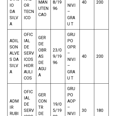
MAN
8/19
40
200
IO
OR
NIV.I
UTEN
96
DA
TECN
–
CAO
SILV
ICO
GRA
A
U T
OFIC
GRU
GER
ADIL
IAL
PO
DE
SON
DE
OPR
OBR
23/0
ALVE
SERV
–
AS
9/19
40
200
S DA
ICOS
NIV.I
DE
96
SILV
HIDR
–
AGU
A
AULI
GRA
A
COS
U T
GRU
OFIC
GER
PO
IAL
ADM
CON
AOP
DE
19/0
IR
TR
–
SERV
5/19
30
180
RUBI
DE
NIV.I