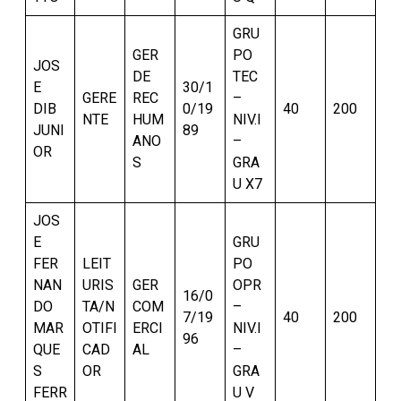
GRU
GER
PO
JOS
DE
TEC
E
30/1
GERE
REC
–
DIB
0/19
40
200
NTE
HUM
NIV.I
JUNI
89
ANO
–
OR
S
GRA
U X7
JOS
E
GRU
FER
LEIT
PO
NAN
URIS
GER
OPR
16/0
DO
TA/N
COM
–
7/19
40
200
MAR
OTIFI
ERCI
NIV.I
96
QUE
CAD
AL
–
S
OR
GRA
FERR
U V