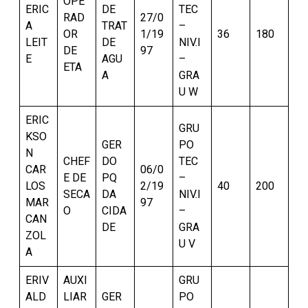
OPE
ERIC
DE
TEC
RAD
27/0
A
TRAT
–
OR
1/19
36
180
LEIT
DE
NIV.I
DE
97
E
AGU
–
ETA
A
GRA
U W
ERIC
GRU
KSO
GER
PO
N
CHEF
DO
TEC
CAR
06/0
E DE
PQ
–
LOS
2/19
40
200
SECA
DA
NIV.I
MAR
97
O
CIDA
–
CAN
DE
GRA
ZOL
U V
A
ERIV
AUXI
GRU
ALD
LIAR
GER
PO