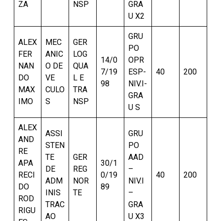
ZA
NSP
GRA
U X2
GRU
ALEX
MEC
GER
PO
FER
ANIC
LOG
14/0
OPR
NAN
O DE
QUA
7/19
ESP-
40
200
DO
VE
L E
98
NIV.I-
MAX
CULO
TRA
GRA
IMO
S
NSP
U S
ALEX
ASSI
GRU
AND
STEN
PO
RE
TE
GER
AAD
APA
30/1
DE
REG
–
RECI
0/19
40
200
ADM
NOR
NIV.I
DO
89
INIS
TE
–
ROD
TRAC
GRA
RIGU
AO
U X3