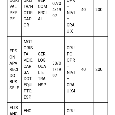
DORI
URIS
GER
OPR
07/0
VAL
TA/N
COM
–
4/19
40
200
PEP
OTIFI
ERCI
NIV.I
97
PE
CAD
AL
–
OR
GRA
U X
MOT
ORIS
GRU
EDS
TA
GER
PO
ON
VEIC.
LOG
OPR
APA
30/0
CAR
QUA
–
RECI
1/19
40
200
GA
L E
NIV.I
DO
97
DOT.
TRA
–
BUS
EQUI
NSP
GRA
SELE
PTO.
U X4
ESP.
ELIS
ENC
GRU
ANG