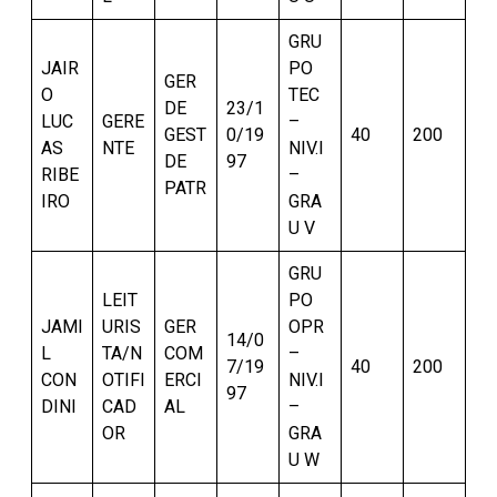
GRU
JAIR
PO
GER
O
TEC
DE
23/1
LUC
GERE
–
GEST
0/19
40
200
AS
NTE
NIV.I
DE
97
RIBE
–
PATR
IRO
GRA
U V
GRU
LEIT
PO
JAMI
URIS
GER
OPR
14/0
L
TA/N
COM
–
7/19
40
200
CON
OTIFI
ERCI
NIV.I
97
DINI
CAD
AL
–
OR
GRA
U W