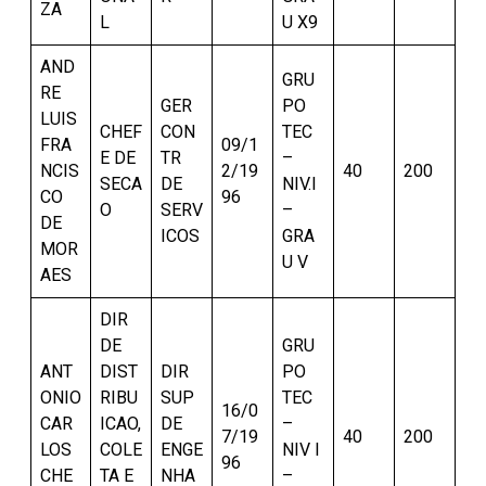
ZA
L
U X9
AND
GRU
RE
GER
PO
LUIS
CHEF
CON
TEC
FRA
09/1
E DE
TR
–
NCIS
2/19
40
200
SECA
DE
NIV.I
CO
96
O
SERV
–
DE
ICOS
GRA
MOR
U V
AES
DIR
DE
GRU
ANT
DIST
DIR
PO
ONIO
RIBU
SUP
TEC
16/0
CAR
ICAO,
DE
–
7/19
40
200
LOS
COLE
ENGE
NIV I
96
CHE
TA E
NHA
–