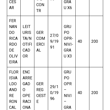
CES
GRA
CON
AR
U X6
TR
FER
NAN
LEIT
GRU
DO
URIS
GER
PO
27/0
RICA
TA/N
COM
OPR-
9/19
40
200
RDO
OTIFI
ERCI
NIV.I-
91
DE
CAD
AL
GRA
OLIV
OR
U X3
EIRA
FLOR
ENC
GRU
ISVA
ARRE
PO
LDO
GAD
GER
OPR
29/1
AND
O
REG
–
0/19
40
200
RE
OPE
OEST
NIV.I
96
RON
RACI
E
–
CAL
ONA
GRA