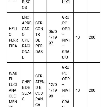
RISC
U X1
OS
ENC
GRU
ARRE
GER
PO
HELI
GAD
CON
OPR
06/0
O
O
TR
–
1/19
40
200
FERR
OPE
DE
NIV.I.
97
EIRA
RACI
PER
–
ONA
DAS
GRA
L
U U
GRU
ISAB
PO
GER
EL
OPR
CHEF
ATEN
LUCI
12/0
–
E DE
D E
ANA
1/19
NIV.I.
40
200
SECA
COB
CLE
98
–
O
RAN
MEN
GRA
CA