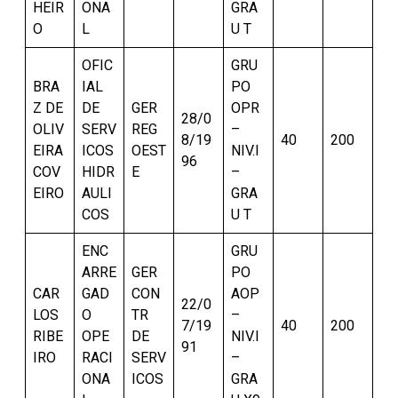
HEIR
ONA
GRA
O
L
U T
OFIC
GRU
BRA
IAL
PO
Z DE
DE
GER
OPR
28/0
OLIV
SERV
REG
–
8/19
40
200
EIRA
ICOS
OEST
NIV.I
96
COV
HIDR
E
–
EIRO
AULI
GRA
COS
U T
ENC
GRU
ARRE
GER
PO
CAR
GAD
CON
AOP
22/0
LOS
O
TR
–
7/19
40
200
RIBE
OPE
DE
NIV.I
91
IRO
RACI
SERV
–
ONA
ICOS
GRA