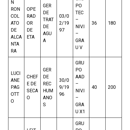
N
GER
PO
RON
OPE
DE
TEC
COL
RAD
03/0
TRAT
–
ATO
OR
2/19
36
180
DE
NIV.I
DE
DE
97
AGU
–
ALCA
ETA
A
GRA
NTA
U V
RA
GRU
GER
PO
LUCI
CHEF
DE
AAD
ANE
30/0
E DE
REC
–
PAG
9/19
40
200
SECA
HUM
NIV.I
OTT
96
O
ANO
–
O
S
GRA
U X1
GRU