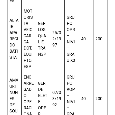
ES
MOT
ORIS
GRU
ALTA
TA
GER
PO
IR
VEIC.
LOG
OPR
APA
25/0
CAR
QUA
–
RECI
2/19
40
200
GA
L E
NIV.I
DO
97
DOT.
TRA
–
BATI
EQUI
NSP
GRA
STA
PTO.
U X3
ESP.
ENC
GRU
AMA
ARRE
GER
PO
URI
GAD
DE
AOP
NUN
07/0
O
ELET
–
ES
3/19
40
200
OPE
E
NIV.I
DE
92
RACI
OPE
–
SOU
ONA
R
GRA