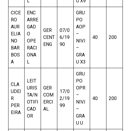
L
U X9
CICE
ENC
GRU
RO
ARRE
PO
AUR
GAD
AOP
GER
07/0
ELIA
O
–
CENT
6/19
40
200
NO
OPE
NIV.I
ENG
90
BAR
RACI
–
BOS
ONA
GRA
A
L
U X3
GRU
LEIT
PO
CLA
URIS
GER
OPR
UDEI
17/0
TA/N
COM
–
R
2/19
40
200
OTIFI
ERCI
NIV.I
PER
99
CAD
AL
–
EIRA
OR
GRA
U U