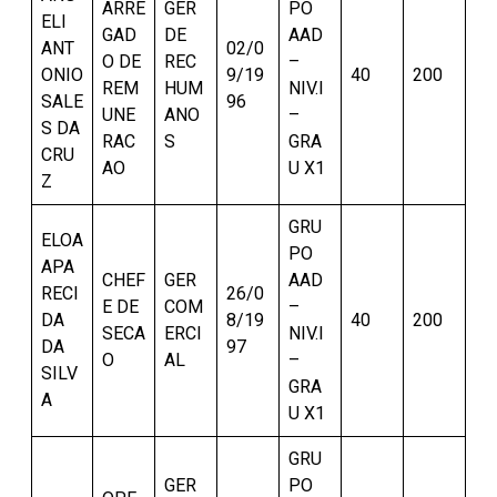
ARRE
GER
PO
ELI
GAD
DE
AAD
ANT
02/0
O DE
REC
–
ONIO
9/19
40
200
REM
HUM
NIV.I
SALE
96
UNE
ANO
–
S DA
RAC
S
GRA
CRU
AO
U X1
Z
GRU
ELOA
PO
APA
CHEF
GER
AAD
RECI
26/0
E DE
COM
–
DA
8/19
40
200
SECA
ERCI
NIV.I
DA
97
O
AL
–
SILV
GRA
A
U X1
GRU
GER
PO