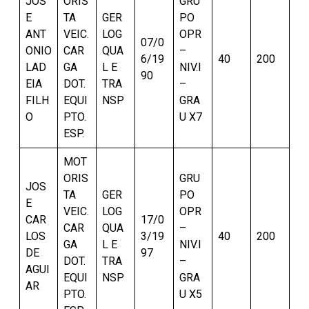
JOS
ORIS
GRU
E
TA
GER
PO
ANT
VEIC.
LOG
OPR
07/0
ONIO
CAR
QUA
–
6/19
40
200
LAD
GA
L E
NIV.I
90
EIA
DOT.
TRA
–
FILH
EQUI
NSP
GRA
O
PTO.
U X7
ESP.
MOT
ORIS
GRU
JOS
TA
GER
PO
E
VEIC.
LOG
OPR
CAR
17/0
CAR
QUA
–
LOS
3/19
40
200
GA
L E
NIV.I
DE
97
DOT.
TRA
–
AGUI
EQUI
NSP
GRA
AR
PTO.
U X5