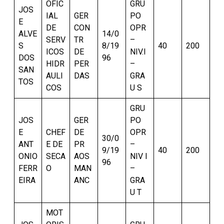
OFIC
GRU
JOS
IAL
GER
PO
E
DE
CON
OPR
ALVE
14/0
SERV
TR
–
S
8/19
40
200
ICOS
DE
NIV.I
DOS
96
HIDR
PER
–
SAN
AULI
DAS
GRA
TOS
COS
U S
GRU
JOS
GER
PO
E
CHEF
DE
OPR
30/0
ANT
E DE
PR
–
9/19
40
200
ONIO
SECA
AOS
NIV I
96
FERR
O
MAN
–
EIRA
ANC
GRA
U T
MOT