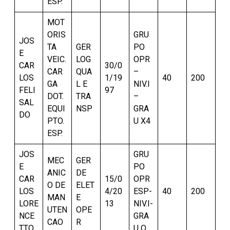
ESP.
MOT
ORIS
GRU
JOS
TA
GER
PO
E
VEIC.
LOG
OPR
CAR
30/0
CAR
QUA
–
LOS
1/19
40
200
GA
L E
NIV.I
FELI
97
DOT.
TRA
–
SAL
EQUI
NSP
GRA
DO
PTO.
U X4
ESP.
JOS
GRU
MEC
GER
E
PO
ANIC
DE
CAR
15/0
OPR
O DE
ELET
LOS
4/20
ESP-
40
200
MAN
E
LORE
13
NIV.I-
UTEN
OPE
NCE
GRA
CAO
R
TTO
U Q