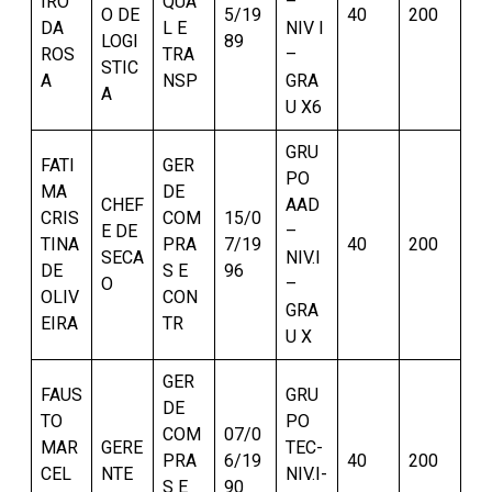
IRO
QUA
–
O DE
5/19
40
200
DA
L E
NIV I
LOGI
89
ROS
TRA
–
STIC
A
NSP
GRA
A
U X6
GRU
FATI
GER
PO
MA
DE
CHEF
AAD
CRIS
COM
15/0
E DE
–
TINA
PRA
7/19
40
200
SECA
NIV.I
DE
S E
96
O
–
OLIV
CON
GRA
EIRA
TR
U X
GER
FAUS
GRU
DE
TO
PO
COM
07/0
MAR
GERE
TEC-
PRA
6/19
40
200
CEL
NTE
NIV.I-
S E
90