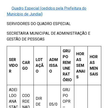
Quadro Especial (cedidos pela Prefeitura do
Município de Jundiaí)
SERVIDORES DO QUADRO ESPECIAL
SECRETARIA MUNICIPAL DE ADMINISTRAÇÃO E
GESTÃO DE PESSOAS
GRU
HOR
PO
HOR
SER
LOT
ADM
AS
CAR
REM
AS
VIDO
AÇÃ
ISSA
SEM
GO
UNE
MEN
R
O
O
ANAI
RAT
SAIS
S
ÓRIO
ADEI
GRU
LDO
COO
PO
DIR
ANA
RDE
OPR
DE
05/0
STAC
NAD
–