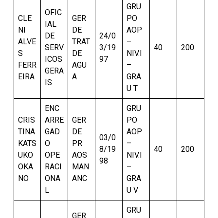
GRU
OFIC
CLE
GER
PO
IAL
NI
DE
AOP
DE
24/0
ALVE
TRAT
–
SERV
3/19
40
200
S
DE
NIV.I
ICOS
97
FERR
AGU
–
GERA
EIRA
A
GRA
IS
U T
ENC
GRU
CRIS
ARRE
GER
PO
TINA
GAD
DE
AOP
03/0
KATS
O
PR
–
8/19
40
200
UKO
OPE
AOS
NIV.I
98
OKA
RACI
MAN
–
NO
ONA
ANC
GRA
L
U V
GRU
GER