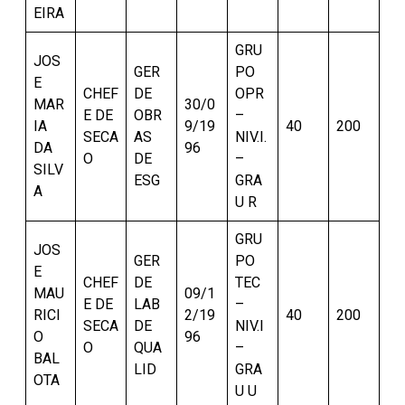
EIRA
GRU
JOS
GER
PO
E
CHEF
DE
OPR
MAR
30/0
E DE
OBR
–
IA
9/19
40
200
SECA
AS
NIV.I.
DA
96
O
DE
–
SILV
ESG
GRA
A
U R
GRU
JOS
GER
PO
E
CHEF
DE
TEC
MAU
09/1
E DE
LAB
–
RICI
2/19
40
200
SECA
DE
NIV.I
O
96
O
QUA
–
BAL
LID
GRA
OTA
U U