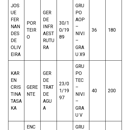
JOS
GRU
UE
GER
PO
FER
DE
AOP
POR
30/1
NAN
INFR
–
TEIR
0/19
36
180
DES
AEST
NIV.I
O
89
DE
RUTU
–
OLIV
RA
GRA
EIRA
U X9
GRU
KAR
GER
PO
EN
DE
TEC
23/0
CRIS
GERE
TRAT
–
1/19
40
200
TINA
NTE
DE
NIV.I
97
TASA
AGU
–
KA
A
GRA
U V
ENC
GRU