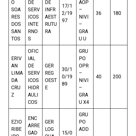
O
DE
DE
AOP
17/1
SOA
SERV
INFR
–
2/19
36
180
RES
ICOS
AEST
NIV.I
97
DOS
INTE
RUTU
–
SAN
RNO
RA
GRA
TOS
S
U U
OFIC
GRU
ERIV
IAL
PO
AN
DE
GER
OPR
30/1
LIMA
SERV
REG
–
0/19
40
200
DA
ICOS
OEST
NIV.I
89
CRU
HIDR
E
–
Z
AULI
GRA
COS
U X4
GRU
ENC
EZIO
GER
PO
ARRE
RIBE
LOG
ADD
GAD
15/0