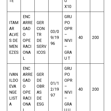
TE
U
X10
ENC
GRU
ITAM
ARRE
GER
PO
AR
GAD
CON
OPR
03/0
ALVE
O
TR
–
9/19
40
200
S DE
OPE
DE
NIV.I
96
MEN
RACI
SERV
–
EZES
ONA
ICOS
GRA
L
U T
ENC
GRU
IVAN
ARRE
GER
PO
ILDO
GAD
DE
OPR
01/1
EVA
O
OBR
–
2/19
40
200
NGE
OPE
AS
NIV.I
97
LIST
RACI
DE
–
A
ONA
ESG
GRA
L
U U