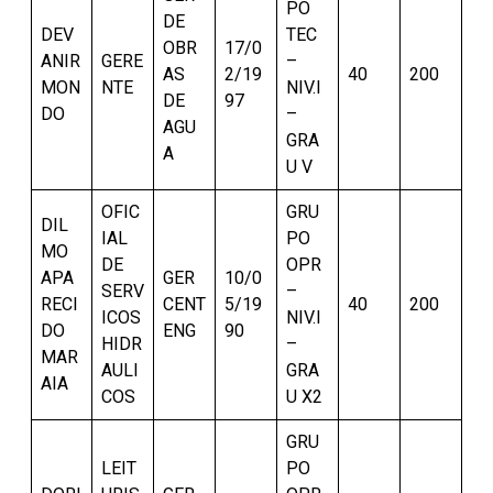
PO
DE
DEV
TEC
OBR
17/0
ANIR
GERE
–
AS
2/19
40
200
MON
NTE
NIV.I
DE
97
DO
–
AGU
GRA
A
U V
OFIC
GRU
DIL
IAL
PO
MO
DE
OPR
APA
GER
10/0
SERV
–
RECI
CENT
5/19
40
200
ICOS
NIV.I
DO
ENG
90
HIDR
–
MAR
AULI
GRA
AIA
COS
U X2
GRU
LEIT
PO