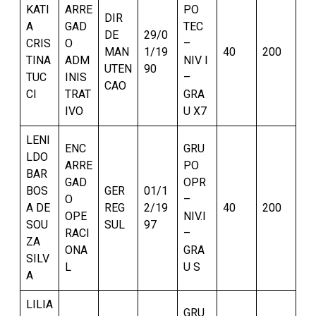
KATI
ARRE
PO
DIR
A
GAD
TEC
DE
29/0
CRIS
O
–
MAN
1/19
40
200
TINA
ADM
NIV I
UTEN
90
TUC
INIS
–
CAO
CI
TRAT
GRA
IVO
U X7
LENI
ENC
GRU
LDO
ARRE
PO
BAR
GAD
OPR
BOS
GER
01/1
O
–
A DE
REG
2/19
40
200
OPE
NIV.I
SOU
SUL
97
RACI
–
ZA
ONA
GRA
SILV
L
U S
A
LILIA
GRU