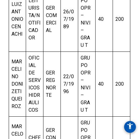
LEIT
PO
LUIZ
URIS
GER
OPR
ANT
26/0
TA/N
COM
–
ONIO
7/19
40
200
OTIFI
ERCI
NIV.I
CEN
89
CAD
AL
–
ACHI
OR
GRA
U T
OFIC
GRU
MAR
IAL
PO
CELI
DE
GER
OPR
NO
22/0
SERV
REG
–
DONI
7/19
40
200
ICOS
NOR
NIV.I
ZETI
96
HIDR
TE
–
QUEI
AULI
GRA
ROZ
COS
U T
GRU
accessibility_new
MAR
GER
PO
CELO
CHEF
CON
OPR