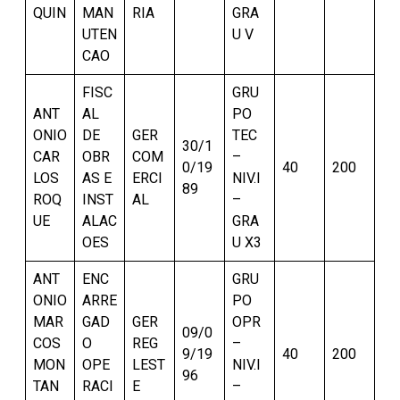
QUIN
MAN
RIA
GRA
UTEN
U V
CAO
FISC
GRU
ANT
AL
PO
ONIO
DE
GER
TEC
30/1
CAR
OBR
COM
–
0/19
40
200
LOS
AS E
ERCI
NIV.I
89
ROQ
INST
AL
–
UE
ALAC
GRA
OES
U X3
ANT
ENC
GRU
ONIO
ARRE
PO
MAR
GAD
GER
OPR
09/0
COS
O
REG
–
9/19
40
200
MON
OPE
LEST
NIV.I
96
TAN
RACI
E
–