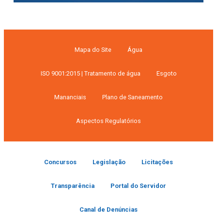
Mapa do Site
Água
ISO 9001:2015 | Tratamento de água
Esgoto
Mananciais
Plano de Saneamento
Aspectos Regulatórios
Concursos
Legislação
Licitações
Transparência
Portal do Servidor
Canal de Denúncias