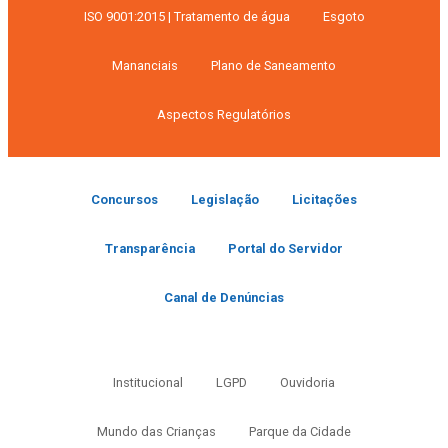
ISO 9001:2015 | Tratamento de água
Esgoto
Mananciais
Plano de Saneamento
Aspectos Regulatórios
Concursos
Legislação
Licitações
Transparência
Portal do Servidor
Canal de Denúncias
Institucional
LGPD
Ouvidoria
Mundo das Crianças
Parque da Cidade