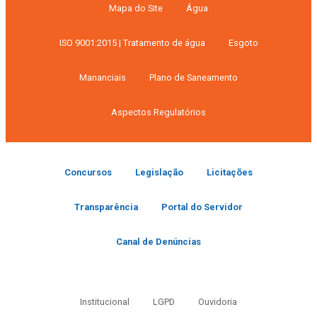
Mapa do Site
Água
ISO 9001:2015 | Tratamento de água
Esgoto
Mananciais
Plano de Saneamento
Aspectos Regulatórios
Concursos
Legislação
Licitações
Transparência
Portal do Servidor
Canal de Denúncias
Institucional
LGPD
Ouvidoria