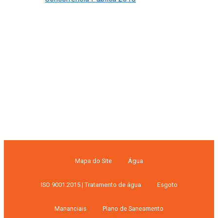
Mapa do Site
Água
ISO 9001:2015 | Tratamento de água
Esgoto
Mananciais
Plano de Saneamento