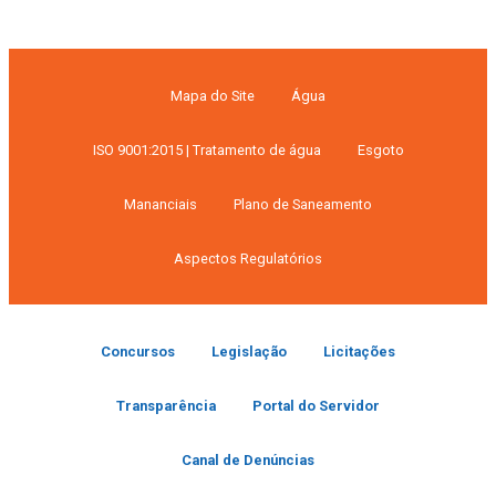
Mapa do Site
Água
ISO 9001:2015 | Tratamento de água
Esgoto
Mananciais
Plano de Saneamento
Aspectos Regulatórios
Concursos
Legislação
Licitações
Transparência
Portal do Servidor
Canal de Denúncias