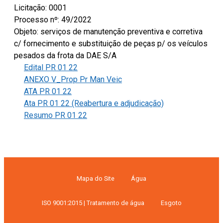
Licitação: 0001
Processo nº: 49/2022
Objeto: serviços de manutenção preventiva e corretiva
c/ fornecimento e substituição de peças p/ os veículos
pesados da frota da DAE S/A
Edital PR 01 22
ANEXO V_Prop Pr Man Veic
ATA PR 01 22
Ata PR 01 22 (Reabertura e adjudicação)
Resumo PR 01 22
Mapa do Site
Água
ISO 9001:2015 | Tratamento de água
Esgoto