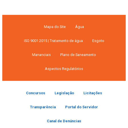
Mapa do Site
Água
ISO 9001:2015 | Tratamento de água
Esgoto
Mananciais
Plano de Saneamento
Aspectos Regulatórios
Concursos
Legislação
Licitações
Transparência
Portal do Servidor
Canal de Denúncias